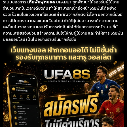
ระบบของการ
เดิมพันฟุตบอล
UFABET ถูกพัฒนาให้รองรับผู้ใช้งาน
จำนวนมากในเวลาเดียวกัน ทำให้สามารถเข้าถึงหน้าเดิมพันได้อย่าง
รวดเร็ว แม้ในช่วงเวลาที่มีแมตช์สำคัญจากลีกดังทั่วโลก นอกจากนี้ยังมี
การอัปเดตราคาบอลแบบเรียลไทม์ ทำให้ผู้เล่นสามารถติดตามความ
เคลื่อนไหวของเกม และปรับการตัดสินใจได้ทันสถานการณ์ ระบบที่มี
ความเสถียรจึงช่วยสร้างความมั่นใจให้กับผู้ใช้งาน และทำให้การ เดิมพัน
บอลออนไลน์ เป็นไปอย่างราบรื่นมากยิ่งขึ้น
เว็บแทงบอล ฝากถอนออโต้ ไม่มีขั้นต่ำ
รองรับทุกธนาคาร และทรู วอลเล็ต