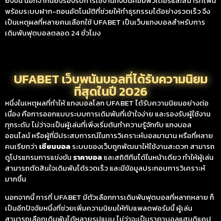
ยิ่งขึ้น นอกจากนี้ยังรองรับการใช้งานทั้งบนคอมพิวเตอร์และสมาร์ทโฟน
พร้อมระบบฝาก-ถอนอัตโนมัติที่ช่วยให้ทำธุรกรรมได้อย่างรวดเร็ว จึง
เป็นเหตุผลที่หลายคนเลือกใช้ UFABET เป็นเว็บแทงบอลสำหรับการ
เดิมพันฟุตบอลตลอด 24 ชั่วโมง
UFABET เว็บพนันบอลที่ได้รับความนิยม
ที่สุดในปี 2026
หนึ่งในเหตุผลที่ทำให้ แทงบอลโลก UFABET ได้รับความนิยมอย่างต่อ
เนื่อง คือการออกแบบระบบการเดิมพันที่เข้าใจง่าย และรองรับผู้ใช้งาน
ทุกระดับ ไม่ว่าจะเป็นผู้เล่นที่เพิ่งเริ่มต้นทำความรู้จักกับ แทงบอล
ออนไลน์ หรือผู้ที่มีประสบการณ์ในการวิเคราะห์บอลมานาน หรือที่หลาย
คนเรียกว่า
เซียนบอล
ระบบของเว็บถูกพัฒนาให้ใช้งานสะดวก สามารถ
ดูโปรแกรมการแข่งขัน
ราคาบอล
และสถิติทีมได้ในหน้าเดียว ทำให้ผู้เล่น
สามารถตัดสินใจเดิมพันได้รวดเร็ว และมีข้อมูลประกอบการวิเคราะห์
มากขึ้น
นอกจากนี้ การที่ UFABET มีตัวเลือกการเดิมพันฟุตบอลที่หลากหลาย ก็
เป็นอีกปัจจัยหนึ่งที่ช่วยเพิ่มความนิยมให้กับแพลตฟอร์มนี้ ผู้เล่น
สามารถเลือกเดิมพันได้หลายรูปแบบ ไม่ว่าจะเป็นราคาบอลแฮนดิแคป