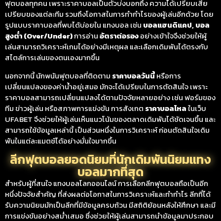
ฟุตบอลทุกคน เพราะราคาบอลเป็นตัวบ่งบอกถึง ความได้เปรียบเสีย
เปรียบของแต่ละทีม รวมถึงโอกาสในการทำกำไรของผู้เล่นอีกด้วย โดย
รูปแบบราคาบอลที่พบได้บ่อยใน แทงบอล เช่น
บอลแฮนดิแคป,
บอล
สูงต่ำ (Over/Under)
การอ่าน
อัตราต่อรอง
อย่างเข้าใจจึงช่วยให้ผู้
เล่นสามารถวิเคราะห์เกมได้อย่างมีเหตุผล และเลือกเดิมพันได้ตรงกับ
สไตล์การเล่นของตนเองมากขึ้น
นอกจากนี้ นักพนันฟุตบอลที่ติดตาม
ราคาบอลวันนี้
หรือการ
เปลี่ยนแปลงของค่าน้ำอยู่เสมอ มักจะได้เปรียบในการตัดสินใจ เพราะ
ราคาบอลสามารถเปลี่ยนแปลงได้ตามปัจจัยหลายอย่าง เช่น ฟอร์มของ
ทีม ข่าวผู้เล่น หรือสภาพการแข่งขัน การสังเกต
ราคาบอลไหล
ในเว็บ
UFABET จึงช่วยให้ผู้เล่นเห็นแนวโน้มของตลาดเดิมพันได้ชัดเจนขึ้น และ
สามารถใช้ข้อมูลเหล่านี้ เป็นส่วนหนึ่งในการวิเคราะห์ ก่อนตัดสินใจเดิม
พันในแต่ละแมตช์ได้อย่างมั่นใจมากขึ้น
ลีกฟุตบอลยอดนิยมที่นักเดิมพันนิยมแทง
บอลมากที่สุด
สำหรับผู้ที่สนใจ แทงบอลโลกออนไลน์ การเลือกลีกฟุตบอลถือเป็นอีก
หนึ่งปัจจัยสำคัญ ที่ส่งผลต่อโอกาสในการวิเคราะห์และทำกำไร ลีกที่ได้
รับความนิยมมักเป็นลีกที่มีข้อมูลครบถ้วน มีสถิติย้อนหลังให้ศึกษา และมี
การแข่งขันอย่างสม่ำเสมอ ซึ่งช่วยให้ผู้เล่นสามารถนำข้อมูลมาประกอบ