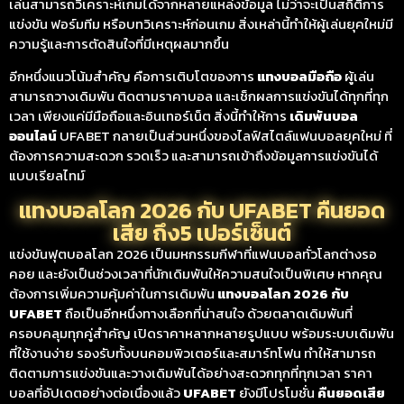
เล่นสามารถวิเคราะห์เกมได้จากหลายแหล่งข้อมูล ไม่ว่าจะเป็นสถิติการ
แข่งขัน ฟอร์มทีม หรือบทวิเคราะห์ก่อนเกม สิ่งเหล่านี้ทำให้ผู้เล่นยุคใหม่มี
ความรู้และการตัดสินใจที่มีเหตุผลมากขึ้น
อีกหนึ่งแนวโน้มสำคัญ คือการเติบโตของการ
แทงบอลมือถือ
ผู้เล่น
สามารถวางเดิมพัน ติดตามราคาบอล และเช็กผลการแข่งขันได้ทุกที่ทุก
เวลา เพียงแค่มีมือถือและอินเทอร์เน็ต สิ่งนี้ทำให้การ
เดิมพันบอล
ออนไลน์
UFABET กลายเป็นส่วนหนึ่งของไลฟ์สไตล์แฟนบอลยุคใหม่ ที่
ต้องการความสะดวก รวดเร็ว และสามารถเข้าถึงข้อมูลการแข่งขันได้
แบบเรียลไทม์
แทงบอลโลก 2026 กับ UFABET คืนยอด
เสีย ถึง5 เปอร์เซ็นต์
แข่งขันฟุตบอลโลก 2026 เป็นมหกรรมกีฬาที่แฟนบอลทั่วโลกต่างรอ
คอย และยังเป็นช่วงเวลาที่นักเดิมพันให้ความสนใจเป็นพิเศษ หากคุณ
ต้องการเพิ่มความคุ้มค่าในการเดิมพัน
แทงบอลโลก 2026 กับ
UFABET
ถือเป็นอีกหนึ่งทางเลือกที่น่าสนใจ ด้วยตลาดเดิมพันที่
ครอบคลุมทุกคู่สำคัญ เปิดราคาหลากหลายรูปแบบ พร้อมระบบเดิมพัน
ที่ใช้งานง่าย รองรับทั้งบนคอมพิวเตอร์และสมาร์ทโฟน ทำให้สามารถ
ติดตามการแข่งขันและวางเดิมพันได้อย่างสะดวกทุกที่ทุกเวลา ราคา
บอลที่อัปเดตอย่างต่อเนื่องแล้ว
UFABET
ยังมีโปรโมชั่น
คืนยอดเสีย