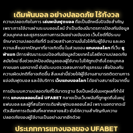
เดิมพันบอล อย่างปลอดภัย ไร้กังวล
ความปลอดภัยในการ
เล่นพนันฟุตบอล
ถือเป็นอีกหนึ่งปัจจัยสำคัญ
เพราะการใช้งานผ่านระบบออนไลน์ จำเป็นต้องมีมาตรการป้องกันข้อมูล
ส่วนบุคคล และธุรกรรมทางการเงินอย่างเข้มงวด เว็บไซต์ที่มีระบบ
รักษาความปลอดภัยที่ดี จะช่วยสร้างความมั่นใจให้กับผู้ใช้งาน และลด
ความเสี่ยงจากปัญหาที่อาจเกิดขึ้น ในส่วนของ
แทงบอลโลก
ที่เว็บ
ยู
ฟ่าเบท
มีการพัฒนาระบบป้องกันข้อมูลด้วยเทคโนโลยีความปลอดภัย
สมัยใหม่ ซึ่งช่วยปกป้องข้อมูลของผู้ใช้งาน ไม่ให้ถูกเข้าถึงโดยบุคคล
ภายนอก นอกจากนี้ ยังมีระบบตรวจสอบการทำธุรกรรม เพื่อป้องกัน
ความผิดปกติที่อาจเกิดขึ้น สิ่งเหล่านี้ช่วยให้ผู้ใช้งานสามารถติดตามการ
แข่งขันฟุตบอล และใช้บริการ
เว็บแทงบอลโลก
ได้อย่างสบายใจมากขึ้น
การมีระบบความปลอดภัยที่ได้มาตรฐาน จึงเป็นหนึ่งในเหตุผลที่ทำให้
การ
แทงบอลออนไลน์ UFABET
กลายเป็นเว็บพนันที่ถูกพูดถึงในหมู่
แฟนบอล และผู้ที่สนใจการเดิมพันฟุตบอลออนไลน์ เพราะนอกจากจะมี
ตัวเลือกการเดิมพันที่หลากหลายแล้ว ยังให้ความสำคัญกับความ
ปลอดภัยของผู้ใช้งานเป็นอย่างมากอีกด้วย
ประเภทการแทงบอลของ UFABET